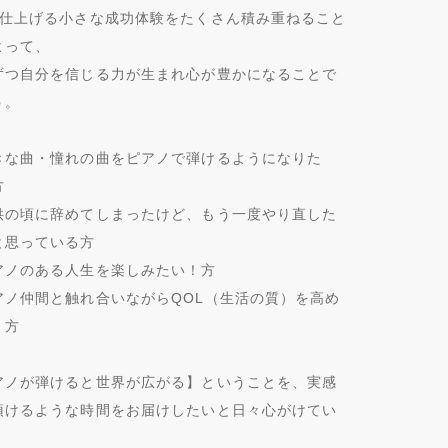
を仕上げる小さな成功体験をたくさん積み重ねること
よって、
ずつ自分を信じる力が生まれ心が豊かになることで
う。
きな曲・憧れの曲をピアノで弾けるようになりた
方
供の頃に辞めてしまったけど、もう一度やり直した
と思っている方
アノのある人生を楽しみたい！方
アノ仲間と触れ合いながらQOL（生活の質）を高め
！方
アノが弾けると世界が広がる】ということを、実感
頂けるような時間をお届けしたいと日々心がけてい
。