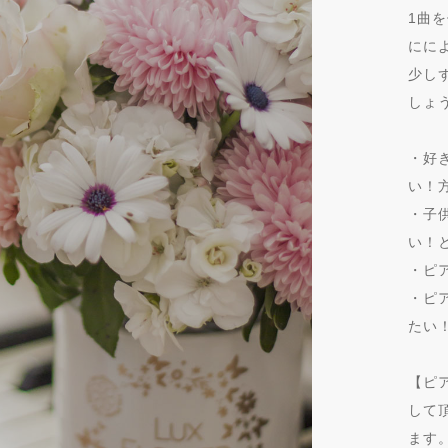
1曲
にに
少し
しょ
・好
い！
・子
い！
・ピ
・ピ
たい
【ピ
して
ます