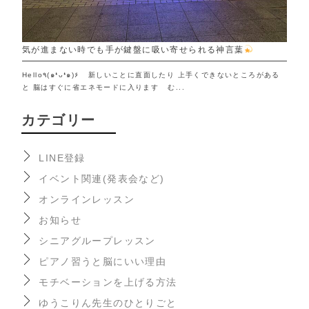
気が進まない時でも手が鍵盤に吸い寄せられる神言葉
Hello٩(๑❛ᴗ❛๑)۶ 新しいことに直面したり 上手くできないところがある
と 脳はすぐに省エネモードに入ります む...
カテゴリー
LINE登録
イベント関連(発表会など)
オンラインレッスン
お知らせ
シニアグループレッスン
ピアノ習うと脳にいい理由
モチベーションを上げる方法
ゆうこりん先生のひとりごと