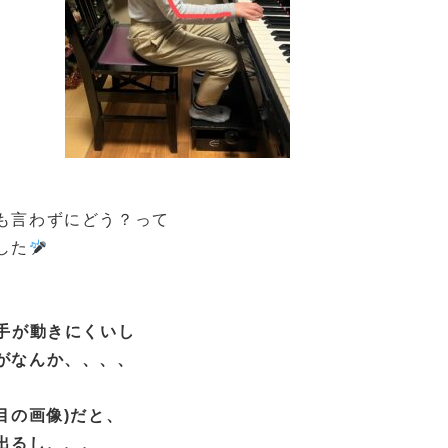
も言わずにどう？って
した
手が動きにくいし
がなんか、、、、
目の画像)だと、
出るし、、、