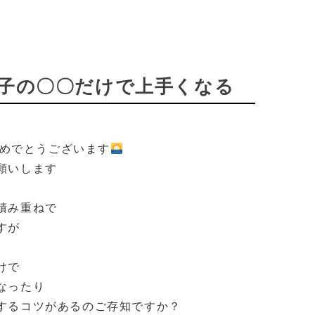
子の〇〇だけで上手くなる
めでとうございます
願いします
積み重ねで
すが
けで
なったり
するコツがあるのご存知ですか？