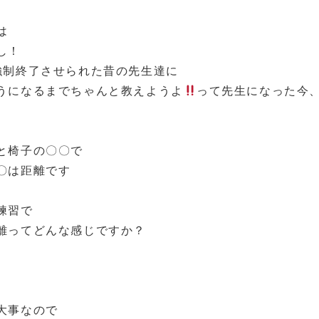
は
し！
強制終了させられた昔の先生達に
うになるまでちゃんと教えようよ
って先生になった今
と椅子の〇〇で
〇は距離です
練習で
離ってどんな感じですか？
大事なので